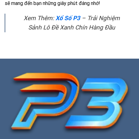
sẽ mang đến bạn những giây phút đáng nhớ!
Xem Thêm:
Xổ Số P3
– Trải Nghiệm
Sảnh Lô Đề Xanh Chín Hàng Đầu