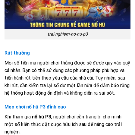
trai-nghiem-no-hu-p3
Rút thưởng
Mọi số tiền mà người chơi thắng được sẽ được quy vào quỹ
cá nhân. Bạn có thể sử dụng các phương pháp phù hợp và
tiến hành rút tiền theo yêu cầu của nhà cái. Tuy nhiên, sau
khi rút, cần kiểm tra lại số dư một lần nữa để đảm bảo rằng
hệ thống hoạt động ổn định và không diễn ra sai sót.
Mẹo chơi nổ hũ P3 đỉnh cao
Khi tham gia
nổ hũ P3
, người chơi cần trang bị cho mình
một số kiến thức đặt cược hữu ích sau để nâng cao trải
nghiệm: