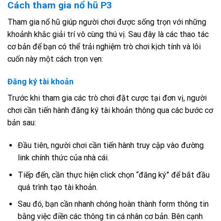
Cách tham gia nổ hũ P3
Tham gia nổ hũ giúp người chơi được sống trọn với những
khoảnh khắc giải trí vô cùng thú vị. Sau đây là các thao tác
cơ bản để bạn có thể trải nghiệm trò chơi kịch tính và lôi
cuốn này một cách trọn vẹn:
Đăng ký tài khoản
Trước khi tham gia các trò chơi đặt cược tại đơn vị, người
chơi cần tiến hành đăng ký tài khoản thông qua các bước cơ
bản sau:
Đầu tiên, người chơi cần tiến hành truy cập vào đường
link chính thức của nhà cái.
Tiếp đến, cần thực hiện click chọn “đăng ký” để bắt đầu
quá trình tạo tài khoản.
Sau đó, bạn cần nhanh chóng hoàn thành form thông tin
bằng việc điền các thông tin cá nhân cơ bản. Bên cạnh