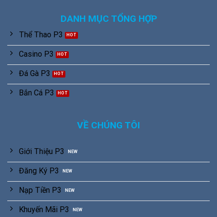
DANH MỤC TỔNG HỢP
Thể Thao P3
Casino P3
Đá Gà P3
Bắn Cá P3
VỀ CHÚNG TÔI
Giới Thiệu P3
Đăng Ký P3
Nạp Tiền P3
Khuyến Mãi P3